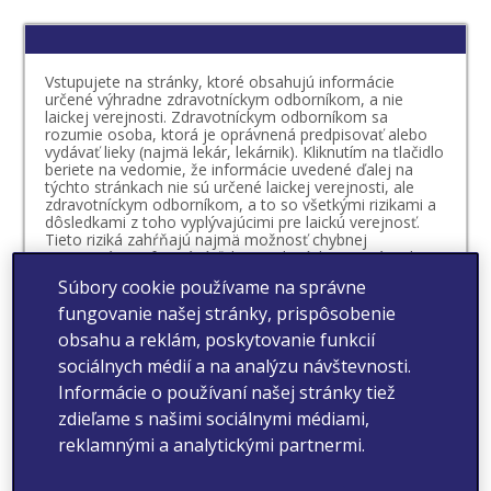
Vstupujete na stránky, ktoré obsahujú informácie
určené výhradne zdravotníckym odborníkom, a nie
laickej verejnosti. Zdravotníckym odborníkom sa
rozumie osoba, ktorá je oprávnená predpisovať alebo
vydávať lieky (najmä lekár, lekárnik). Kliknutím na tlačidlo
beriete na vedomie, že informácie uvedené ďalej na
týchto stránkach nie sú určené laickej verejnosti, ale
zdravotníckym odborníkom, a to so všetkými rizikami a
dôsledkami z toho vyplývajúcimi pre laickú verejnosť.
Tieto riziká zahŕňajú najmä možnosť chybnej
interpretácie informácií ďalej uvedených, nesprávneho
úsudku, čo sa týka vlastného zdravotného stavu či
Súbory cookie používame na správne
možnosti vzniku mylnej preferencie vo vzťahu k
určitému lieku. Beriete na vedomie, že o vhodnosti
fungovanie našej stránky, prispôsobenie
prípadnej liečby určitým liekom, ktorého výdaj je viazaný
obsahu a reklám, poskytovanie funkcií
na lekársky predpis, rozhoduje váš lekár v spolupráci s
vami. O vhodnosti liečby liekom, ktorého výdaj nie je
sociálnych médií a na analýzu návštevnosti.
viazaný na lekársky predpis, by ste sa mali vždy poradiť
Informácie o používaní našej stránky tiež
s vaším lekárom alebo lekárnikom.
zdieľame s našimi sociálnymi médiami,
Vyhlasujem, že som sa oboznámil/-a s definíciou
reklamnými a analytickými partnermi.
zdravotníckeho odborníka