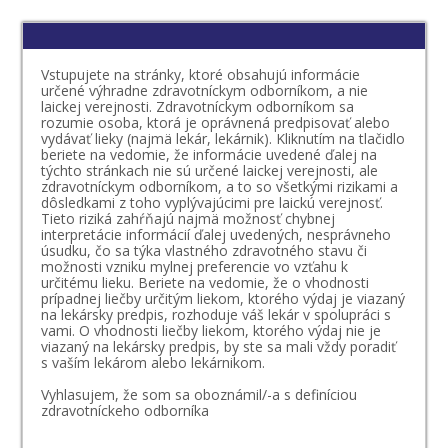
Vstupujete na stránky, ktoré obsahujú informácie
určené výhradne zdravotníckym odborníkom, a nie
laickej verejnosti. Zdravotníckym odborníkom sa
rozumie osoba, ktorá je oprávnená predpisovať alebo
vydávať lieky (najmä lekár, lekárnik). Kliknutím na tlačidlo
beriete na vedomie, že informácie uvedené ďalej na
týchto stránkach nie sú určené laickej verejnosti, ale
zdravotníckym odborníkom, a to so všetkými rizikami a
dôsledkami z toho vyplývajúcimi pre laickú verejnosť.
Tieto riziká zahŕňajú najmä možnosť chybnej
interpretácie informácií ďalej uvedených, nesprávneho
úsudku, čo sa týka vlastného zdravotného stavu či
možnosti vzniku mylnej preferencie vo vzťahu k
určitému lieku. Beriete na vedomie, že o vhodnosti
prípadnej liečby určitým liekom, ktorého výdaj je viazaný
na lekársky predpis, rozhoduje váš lekár v spolupráci s
vami. O vhodnosti liečby liekom, ktorého výdaj nie je
viazaný na lekársky predpis, by ste sa mali vždy poradiť
s vaším lekárom alebo lekárnikom.
Vyhlasujem, že som sa oboznámil/-a s definíciou
zdravotníckeho odborníka