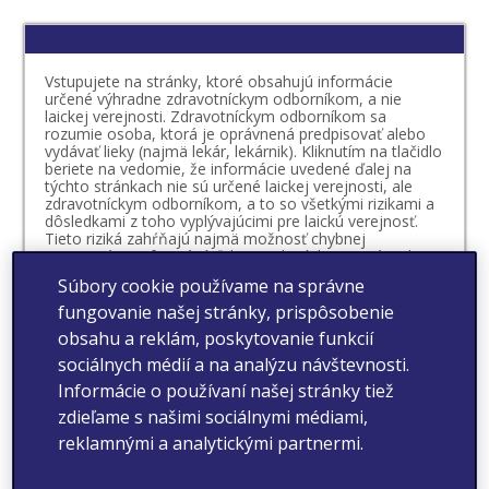
Vstupujete na stránky, ktoré obsahujú informácie
určené výhradne zdravotníckym odborníkom, a nie
laickej verejnosti. Zdravotníckym odborníkom sa
rozumie osoba, ktorá je oprávnená predpisovať alebo
vydávať lieky (najmä lekár, lekárnik). Kliknutím na tlačidlo
beriete na vedomie, že informácie uvedené ďalej na
týchto stránkach nie sú určené laickej verejnosti, ale
zdravotníckym odborníkom, a to so všetkými rizikami a
dôsledkami z toho vyplývajúcimi pre laickú verejnosť.
Tieto riziká zahŕňajú najmä možnosť chybnej
interpretácie informácií ďalej uvedených, nesprávneho
úsudku, čo sa týka vlastného zdravotného stavu či
Súbory cookie používame na správne
možnosti vzniku mylnej preferencie vo vzťahu k
určitému lieku. Beriete na vedomie, že o vhodnosti
fungovanie našej stránky, prispôsobenie
prípadnej liečby určitým liekom, ktorého výdaj je viazaný
obsahu a reklám, poskytovanie funkcií
na lekársky predpis, rozhoduje váš lekár v spolupráci s
vami. O vhodnosti liečby liekom, ktorého výdaj nie je
sociálnych médií a na analýzu návštevnosti.
viazaný na lekársky predpis, by ste sa mali vždy poradiť
Informácie o používaní našej stránky tiež
s vaším lekárom alebo lekárnikom.
zdieľame s našimi sociálnymi médiami,
Vyhlasujem, že som sa oboznámil/-a s definíciou
reklamnými a analytickými partnermi.
zdravotníckeho odborníka