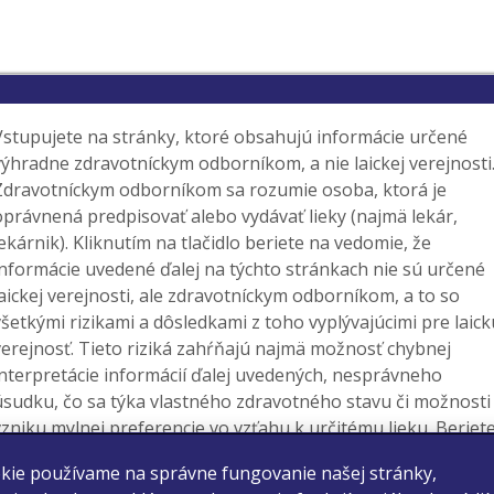
Vstupujete na stránky, ktoré obsahujú informácie určené
výhradne zdravotníckym odborníkom, a nie laickej verejnosti
Zdravotníckym odborníkom sa rozumie osoba, ktorá je
oprávnená predpisovať alebo vydávať lieky (najmä lekár,
lekárnik). Kliknutím na tlačidlo beriete na vedomie, že
informácie uvedené ďalej na týchto stránkach nie sú určené
laickej verejnosti, ale zdravotníckym odborníkom, a to so
všetkými rizikami a dôsledkami z toho vyplývajúcimi pre laick
verejnosť. Tieto riziká zahŕňajú najmä možnosť chybnej
interpretácie informácií ďalej uvedených, nesprávneho
úsudku, čo sa týka vlastného zdravotného stavu či možnosti
vzniku mylnej preferencie vo vzťahu k určitému lieku. Beriet
na vedomie, že o vhodnosti prípadnej liečby určitým liekom,
kie používame na správne fungovanie našej stránky,
ktorého výdaj je viazaný na lekársky predpis, rozhoduje váš