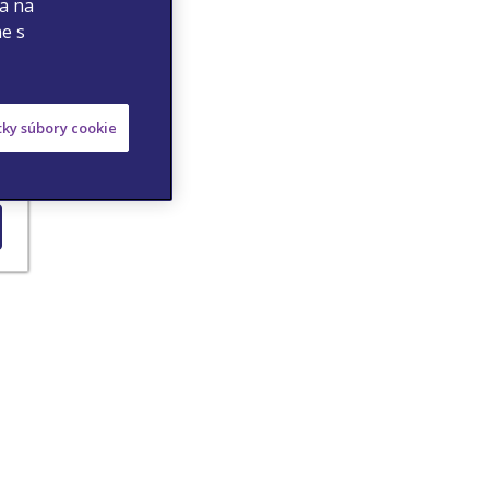
 a na
me s
etky súbory cookie