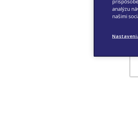
prispôsobe
analýzu náv
našimi soc
Nastaveni