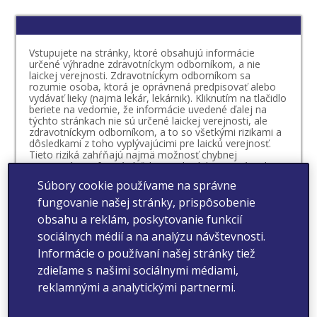
Vstupujete na stránky, ktoré obsahujú informácie
určené výhradne zdravotníckym odborníkom, a nie
laickej verejnosti. Zdravotníckym odborníkom sa
rozumie osoba, ktorá je oprávnená predpisovať alebo
vydávať lieky (najmä lekár, lekárnik). Kliknutím na tlačidlo
beriete na vedomie, že informácie uvedené ďalej na
týchto stránkach nie sú určené laickej verejnosti, ale
zdravotníckym odborníkom, a to so všetkými rizikami a
dôsledkami z toho vyplývajúcimi pre laickú verejnosť.
Tieto riziká zahŕňajú najmä možnosť chybnej
interpretácie informácií ďalej uvedených, nesprávneho
úsudku, čo sa týka vlastného zdravotného stavu či
Súbory cookie používame na správne
možnosti vzniku mylnej preferencie vo vzťahu k
určitému lieku. Beriete na vedomie, že o vhodnosti
fungovanie našej stránky, prispôsobenie
prípadnej liečby určitým liekom, ktorého výdaj je viazaný
obsahu a reklám, poskytovanie funkcií
na lekársky predpis, rozhoduje váš lekár v spolupráci s
vami. O vhodnosti liečby liekom, ktorého výdaj nie je
sociálnych médií a na analýzu návštevnosti.
viazaný na lekársky predpis, by ste sa mali vždy poradiť
Informácie o používaní našej stránky tiež
s vaším lekárom alebo lekárnikom.
zdieľame s našimi sociálnymi médiami,
Vyhlasujem, že som sa oboznámil/-a s definíciou
reklamnými a analytickými partnermi.
zdravotníckeho odborníka