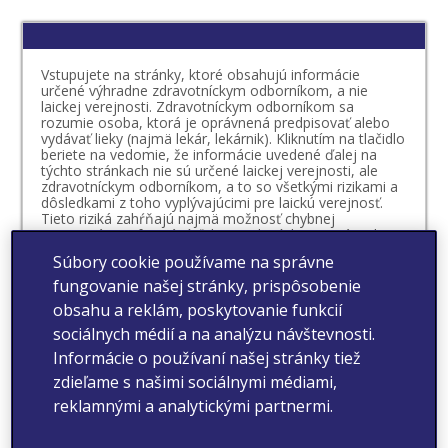
Vstupujete na stránky, ktoré obsahujú informácie
určené výhradne zdravotníckym odborníkom, a nie
laickej verejnosti. Zdravotníckym odborníkom sa
rozumie osoba, ktorá je oprávnená predpisovať alebo
vydávať lieky (najmä lekár, lekárnik). Kliknutím na tlačidlo
beriete na vedomie, že informácie uvedené ďalej na
týchto stránkach nie sú určené laickej verejnosti, ale
zdravotníckym odborníkom, a to so všetkými rizikami a
dôsledkami z toho vyplývajúcimi pre laickú verejnosť.
Tieto riziká zahŕňajú najmä možnosť chybnej
interpretácie informácií ďalej uvedených, nesprávneho
úsudku, čo sa týka vlastného zdravotného stavu či
Súbory cookie používame na správne
možnosti vzniku mylnej preferencie vo vzťahu k
určitému lieku. Beriete na vedomie, že o vhodnosti
fungovanie našej stránky, prispôsobenie
prípadnej liečby určitým liekom, ktorého výdaj je viazaný
obsahu a reklám, poskytovanie funkcií
na lekársky predpis, rozhoduje váš lekár v spolupráci s
vami. O vhodnosti liečby liekom, ktorého výdaj nie je
sociálnych médií a na analýzu návštevnosti.
viazaný na lekársky predpis, by ste sa mali vždy poradiť
Informácie o používaní našej stránky tiež
s vaším lekárom alebo lekárnikom.
zdieľame s našimi sociálnymi médiami,
Vyhlasujem, že som sa oboznámil/-a s definíciou
reklamnými a analytickými partnermi.
zdravotníckeho odborníka