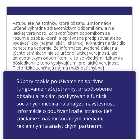
Vstupujete na stránky, ktoré obsahujú informácie
určené výhradne zdravotníckym odborníkom, a nie
laickej verejnosti. Zdravotníckym odborníkom sa
rozumie osoba, ktorá je oprávnená predpisovať alebo
vydávať lieky (najmä lekár, lekárnik). Kliknutím na tlačidlo
beriete na vedomie, že informácie uvedené ďalej na
týchto stránkach nie sú určené laickej verejnosti, ale
zdravotníckym odborníkom, a to so všetkými rizikami a
dôsledkami z toho vyplývajúcimi pre laickú verejnosť.
Tieto riziká zahŕňajú najmä možnosť chybnej
interpretácie informácií ďalej uvedených, nesprávneho
úsudku, čo sa týka vlastného zdravotného stavu či
Súbory cookie používame na správne
možnosti vzniku mylnej preferencie vo vzťahu k
určitému lieku. Beriete na vedomie, že o vhodnosti
fungovanie našej stránky, prispôsobenie
prípadnej liečby určitým liekom, ktorého výdaj je viazaný
obsahu a reklám, poskytovanie funkcií
na lekársky predpis, rozhoduje váš lekár v spolupráci s
vami. O vhodnosti liečby liekom, ktorého výdaj nie je
sociálnych médií a na analýzu návštevnosti.
viazaný na lekársky predpis, by ste sa mali vždy poradiť
Informácie o používaní našej stránky tiež
s vaším lekárom alebo lekárnikom.
zdieľame s našimi sociálnymi médiami,
Vyhlasujem, že som sa oboznámil/-a s definíciou
reklamnými a analytickými partnermi.
zdravotníckeho odborníka