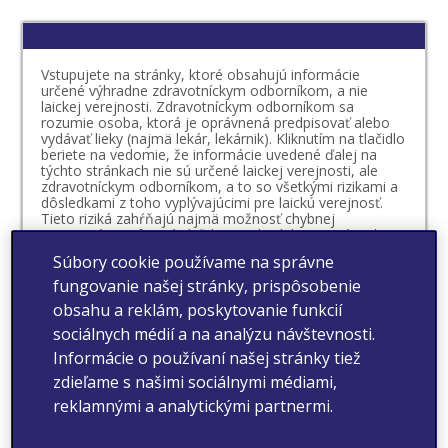
Vstupujete na stránky, ktoré obsahujú informácie
určené výhradne zdravotníckym odborníkom, a nie
laickej verejnosti. Zdravotníckym odborníkom sa
rozumie osoba, ktorá je oprávnená predpisovať alebo
vydávať lieky (najmä lekár, lekárnik). Kliknutím na tlačidlo
beriete na vedomie, že informácie uvedené ďalej na
týchto stránkach nie sú určené laickej verejnosti, ale
zdravotníckym odborníkom, a to so všetkými rizikami a
dôsledkami z toho vyplývajúcimi pre laickú verejnosť.
Tieto riziká zahŕňajú najmä možnosť chybnej
interpretácie informácií ďalej uvedených, nesprávneho
úsudku, čo sa týka vlastného zdravotného stavu či
Súbory cookie používame na správne
možnosti vzniku mylnej preferencie vo vzťahu k
určitému lieku. Beriete na vedomie, že o vhodnosti
fungovanie našej stránky, prispôsobenie
prípadnej liečby určitým liekom, ktorého výdaj je viazaný
obsahu a reklám, poskytovanie funkcií
na lekársky predpis, rozhoduje váš lekár v spolupráci s
vami. O vhodnosti liečby liekom, ktorého výdaj nie je
sociálnych médií a na analýzu návštevnosti.
viazaný na lekársky predpis, by ste sa mali vždy poradiť
Informácie o používaní našej stránky tiež
s vaším lekárom alebo lekárnikom.
zdieľame s našimi sociálnymi médiami,
Vyhlasujem, že som sa oboznámil/-a s definíciou
reklamnými a analytickými partnermi.
zdravotníckeho odborníka