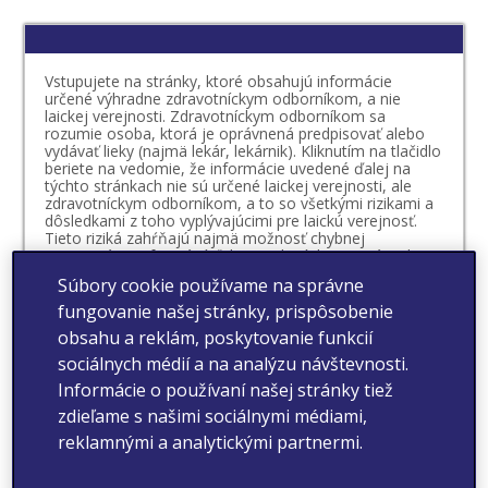
Vstupujete na stránky, ktoré obsahujú informácie
určené výhradne zdravotníckym odborníkom, a nie
laickej verejnosti. Zdravotníckym odborníkom sa
rozumie osoba, ktorá je oprávnená predpisovať alebo
vydávať lieky (najmä lekár, lekárnik). Kliknutím na tlačidlo
beriete na vedomie, že informácie uvedené ďalej na
týchto stránkach nie sú určené laickej verejnosti, ale
zdravotníckym odborníkom, a to so všetkými rizikami a
dôsledkami z toho vyplývajúcimi pre laickú verejnosť.
Tieto riziká zahŕňajú najmä možnosť chybnej
interpretácie informácií ďalej uvedených, nesprávneho
úsudku, čo sa týka vlastného zdravotného stavu či
Súbory cookie používame na správne
možnosti vzniku mylnej preferencie vo vzťahu k
určitému lieku. Beriete na vedomie, že o vhodnosti
fungovanie našej stránky, prispôsobenie
prípadnej liečby určitým liekom, ktorého výdaj je viazaný
obsahu a reklám, poskytovanie funkcií
na lekársky predpis, rozhoduje váš lekár v spolupráci s
vami. O vhodnosti liečby liekom, ktorého výdaj nie je
sociálnych médií a na analýzu návštevnosti.
viazaný na lekársky predpis, by ste sa mali vždy poradiť
Informácie o používaní našej stránky tiež
s vaším lekárom alebo lekárnikom.
zdieľame s našimi sociálnymi médiami,
Vyhlasujem, že som sa oboznámil/-a s definíciou
reklamnými a analytickými partnermi.
zdravotníckeho odborníka