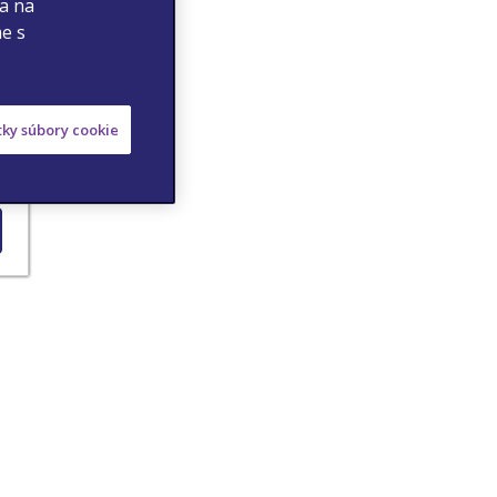
 a na
me s
etky súbory cookie