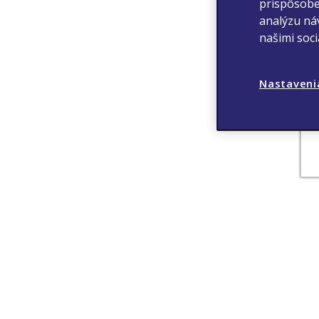
prispôsobe
analýzu náv
našimi soc
Nastaveni