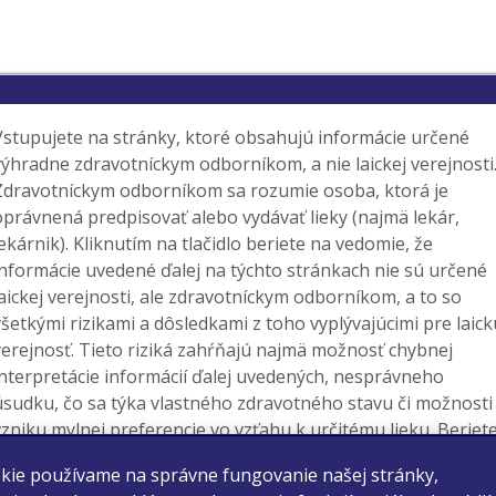
Vstupujete na stránky, ktoré obsahujú informácie určené
výhradne zdravotníckym odborníkom, a nie laickej verejnosti
Zdravotníckym odborníkom sa rozumie osoba, ktorá je
oprávnená predpisovať alebo vydávať lieky (najmä lekár,
lekárnik). Kliknutím na tlačidlo beriete na vedomie, že
informácie uvedené ďalej na týchto stránkach nie sú určené
laickej verejnosti, ale zdravotníckym odborníkom, a to so
všetkými rizikami a dôsledkami z toho vyplývajúcimi pre laick
verejnosť. Tieto riziká zahŕňajú najmä možnosť chybnej
interpretácie informácií ďalej uvedených, nesprávneho
úsudku, čo sa týka vlastného zdravotného stavu či možnosti
vzniku mylnej preferencie vo vzťahu k určitému lieku. Beriet
na vedomie, že o vhodnosti prípadnej liečby určitým liekom,
kie používame na správne fungovanie našej stránky,
ktorého výdaj je viazaný na lekársky predpis, rozhoduje váš